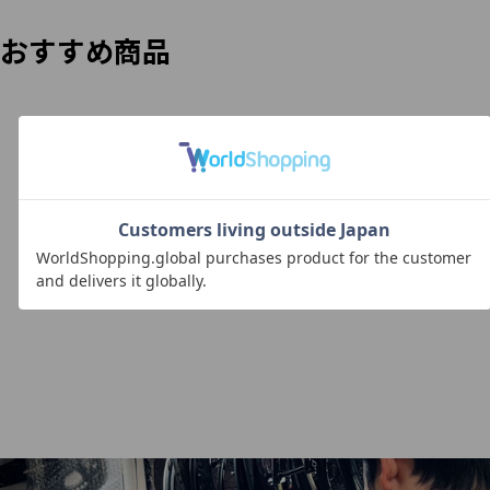
おすすめ商品
SOLD OUT
スペシャライズド
SPECIALIZED S-WORKS
E5 47サイズ アルミ ロー
ランクC
ドバイク フレームセット
【名古屋店】
SPECIALIZED
¥44,000