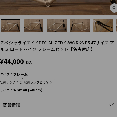
C
(
スペシャライズド SPECIALIZED S-WORKS E5 47サイズ ア
ルミ ロードバイク フレームセット【名古屋店】
通
¥44,000
常
価
フレーム
タイプ
格
C
状態ランク
状態ランクとは？
X-Small (-48cm)
サイズ
商品情報