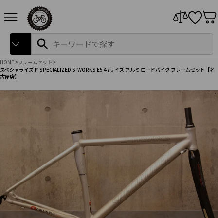
本
サイトナビゲーション
文
へ
ス
Search
検
キ
索
ッ
プ
HOME
フレームセット
スペシャライズド SPECIALIZED S-WORKS E5 47サイズ アルミ ロードバイク フレームセット【名
古屋店】