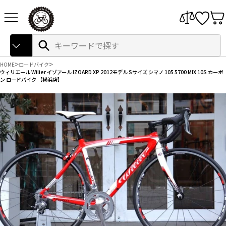
本
サイトナビゲーション
文
へ
ス
Search
検
キ
索
ッ
プ
HOME
ロードバイク
ウィリエール Wilier イゾアール IZOARD XP 2012モデル Sサイズ シマノ 105 5700 MIX 10S カーボ
ン ロードバイク 【横浜店】