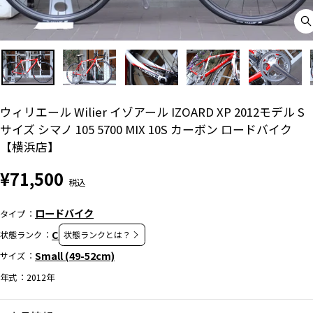
C
(
ウィリエール Wilier イゾアール IZOARD XP 2012モデル S
サイズ シマノ 105 5700 MIX 10S カーボン ロードバイク
【横浜店】
通
¥71,500
常
価
ロードバイク
タイプ
格
C
状態ランク
状態ランクとは？
Small (49-52cm)
サイズ
年式
2012年