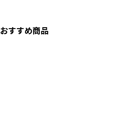
おすすめ商品
SOLD OUT
ウィリエール Wilier イゾ
アール IZOARD XP 2012
モデル Sサイズ シマノ
2012年
ランクC
105 5700 MIX 10S カーボ
ン ロードバイク 【横浜
店】
WILIER
¥71,500