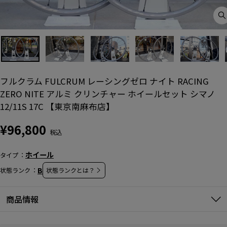
C
(
フルクラム FULCRUM レーシングゼロ ナイト RACING
ZERO NITE アルミ クリンチャー ホイールセット シマノ
12/11S 17C 【東京南麻布店】
通
¥96,800
常
価
ホイール
タイプ
格
B
状態ランク
状態ランクとは？
商品情報