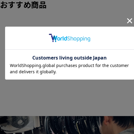
おすすめ商品
SOLD OUT
フルクラム FULCRUM レ
ーシングゼロ ナイト
RACING ZERO NITE アル
ランクB
ミ クリンチャー ホイール
セット シマノ12/11S 17C
【東京南麻布店】
FULCRUM
¥96,800