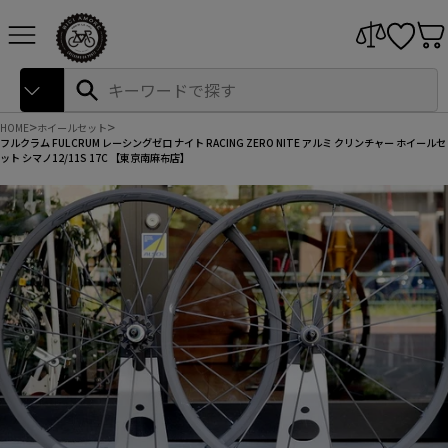
本
サイトナビゲーション
文
へ
ス
Search
検
キ
索
ッ
プ
HOME
ホイールセット
フルクラム FULCRUM レーシングゼロ ナイト RACING ZERO NITE アルミ クリンチャー ホイールセ
ット シマノ12/11S 17C 【東京南麻布店】