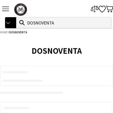
本
サイトナビゲーション
文
へ
ス
Search
検
キ
索
ッ
プ
HOME
DOSNOVENTA
DOSNOVENTA