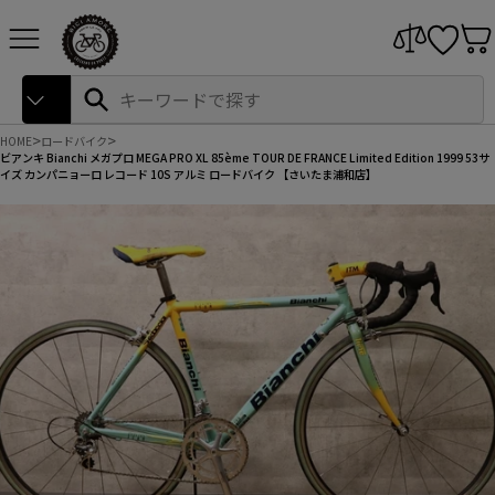
本
サイトナビゲーション
文
へ
ス
Search
検
キ
索
ッ
プ
HOME
ロードバイク
ビアンキ Bianchi メガプロ MEGA PRO XL 85ème TOUR DE FRANCE Limited Edition 1999 53サ
イズ カンパニョーロ レコード 10S アルミ ロードバイク 【さいたま浦和店】