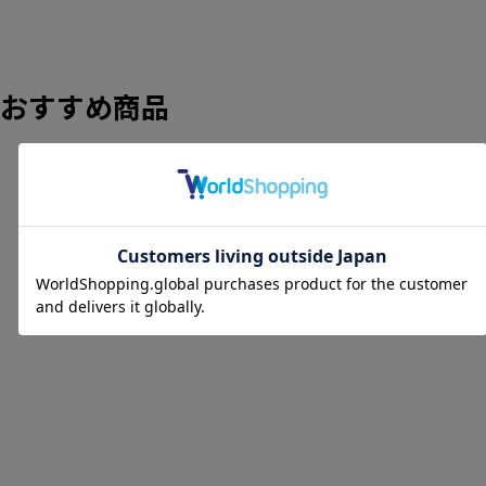
おすすめ商品
SOLD OUT
ビアンキ Bianchi メガプ
ロ MEGA PRO XL 85ème
TOUR DE FRANCE
1999年
ランクC
Limited Edition 1999 53
サイズ カンパニョーロ レ
コード 10S アルミ ロード
BIANCHI
バイク 【さいたま浦和
¥495,000
店】