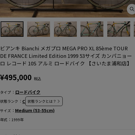
C
(
ビアンキ Bianchi メガプロ MEGA PRO XL 85ème TOUR
DE FRANCE Limited Edition 1999 53サイズ カンパニョー
ロ レコード 10S アルミ ロードバイク 【さいたま浦和店】
通
¥495,000
常
価
ロードバイク
タイプ
格
C
状態ランク
状態ランクとは？
Medium (53-55cm)
サイズ
年式
1999年