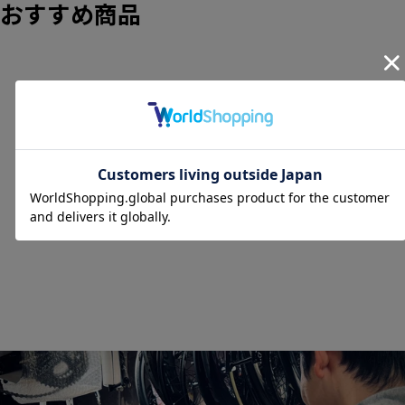
おすすめ商品
SOLD OUT
25% OFF!
ヴォルテクス VORTEX N9
DISC カーボン ディスク
リアホイール チューブレ
ランクA
ス シマノ12/11S ワイド
リム 17C 【東京南麻布
店】
VORTEX
通常価格
SALE価格
¥165,000