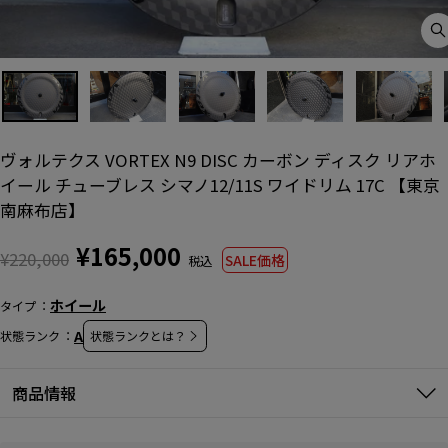
C
(
ヴォルテクス VORTEX N9 DISC カーボン ディスク リアホ
イール チューブレス シマノ12/11S ワイドリム 17C 【東京
南麻布店】
通
SALE
¥165,000
¥220,000
SALE価格
常
価
価
格
ホイール
タイプ
格
A
状態ランク
状態ランクとは？
商品情報