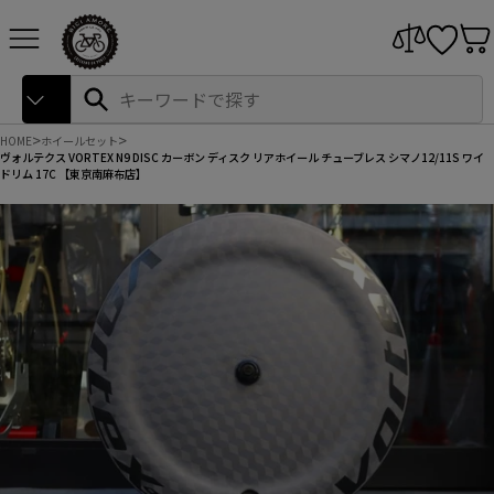
本
サイトナビゲーション
文
へ
ス
Search
検
キ
索
ッ
プ
HOME
ホイールセット
ヴォルテクス VORTEX N9 DISC カーボン ディスク リアホイール チューブレス シマノ12/11S ワイ
ドリム 17C 【東京南麻布店】